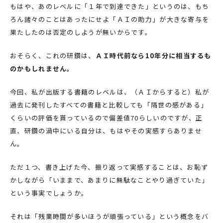
もはや、あのレベルに「１年で到達できた」というのは、もち
ろん諸々のことはあったにせよ「ＡＩの助力」が大きな寄与を
果たしたのは否定のしようが無いからです。
おそらく、これの研鑽は、
ＡＩ時代前なら10年分に相当するも
のかもしれません。
今回、私が出版する書籍のレベルは、（ＡＩからすると）私が
過去に発刊したすべての書籍と比較しても「隔世の感がある」
くらいの評価を貰っているので偏差値70らしいのですが、正
直、研鑽の渦中にいる自分は、もはやその実感すらありませ
ん。
ただ１つ、書き上げた今、振り返って実感することは、お恥ず
かしながら「いままで、あまりに無駄なことやり過ぎていた」
という事実でしょうか。
それは「残業時間が多いほうが頑張っている」という概念をバ