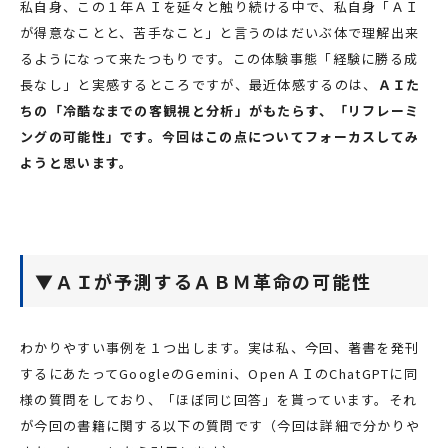
私自身、この１年ＡＩを延々と触り続ける中で、私自身「ＡＩ
が得意なことと、苦手なこと」と言うのはだいぶ体で理解出来
るようになって来たつもりです。この体験事態「経験に勝る成
長なし」と実感するところですが、最近体感するのは、
ＡＩた
ちの「冷酷なまでの客観視と分析」がもたらす、「リフレーミ
ングの可能性」です。今回はこの点についてフォーカスしてみ
ようと思います。
▼ＡＩが予測するＡＢＭ革命の可能性
わかりやすい事例を１つ出します。実は私、今回、著書を発刊
するにあたってGoogleのGemini、OpenＡＩのChatGPTに同
様の質問をしており、「ほぼ同じ回答」を貰っています。それ
が今回の書籍に関する以下の質問です（今回は詳細で分かりや