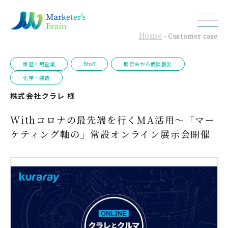
Home
-
Customer case
東証上場企業
BtoB
展示会から商談創出
化学・製造
株式会社クラレ 様
Withコロナの最先端を行くMA活用～「マー
ケティング軸の」常設オンライン展示会開催